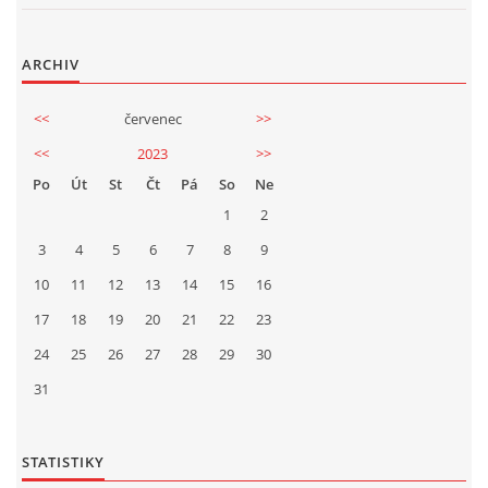
2025
ARCHIV
<<
červenec
>>
FOTOALBUM
<<
2023
>>
Po
Út
St
Čt
Pá
So
Ne
UKÁZKY
1
2
3
4
5
6
7
8
9
KE STAŽENÍ
10
11
12
13
14
15
16
17
18
19
20
21
22
23
24
25
26
27
28
29
30
31
Přeloučská dechovka Vladimíra Kosiny, z.s.
IČ: 068 71 321
STATISTIKY
Kapelník: