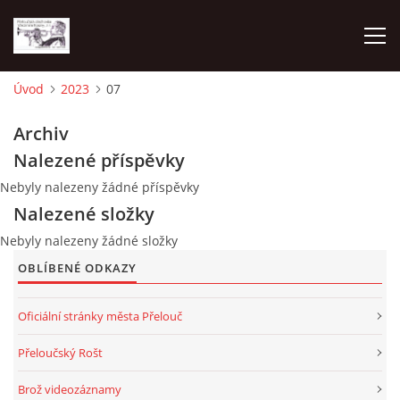
Úvod
2023
07
O NÁS
Archiv
Nalezené příspěvky
AKTUALITY
Nebyly nalezeny žádné příspěvky
Nalezené složky
NAPSALI O NÁS
Nebyly nalezeny žádné složky
OBLÍBENÉ ODKAZY
KDE NÁS MŮŽETE SLYŠET 2026
Oficiální stránky města Přelouč
2023
Přeloučský Rošt
Brož videozáznamy
2024