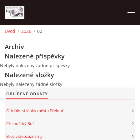
Úvod
2026
02
O NÁS
Archiv
Nalezené příspěvky
AKTUALITY
Nebyly nalezeny žádné příspěvky
Nalezené složky
NAPSALI O NÁS
Nebyly nalezeny žádné složky
OBLÍBENÉ ODKAZY
KDE NÁS MŮŽETE SLYŠET 2026
Oficiální stránky města Přelouč
2023
Přeloučský Rošt
Brož videozáznamy
2024