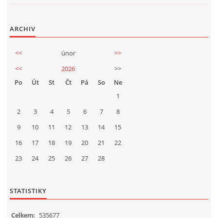
2025
ARCHIV
<<
únor
>>
FOTOALBUM
<<
2026
>>
Po
Út
St
Čt
Pá
So
Ne
UKÁZKY
1
2
3
4
5
6
7
8
KE STAŽENÍ
9
10
11
12
13
14
15
16
17
18
19
20
21
22
23
24
25
26
27
28
Přeloučská dechovka Vladimíra Kosiny, z.s.
STATISTIKY
IČ: 068 71 321
Kapelník:
Celkem:
535677