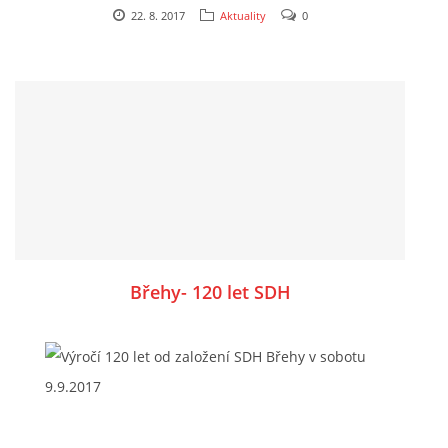
22. 8. 2017
Aktuality
0
neděli dopoledne i my. Přijďte si
prohlédnout vystavované zvířectvo a my Vám k
tomu zahrajeme pěkné lidové písničky, rádi Vás
uvidíme.
Břehy- 120 let SDH