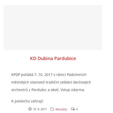
KD Dubina Pardubice
KPDP pořádá 7. 10. 2017 v rámci Podzimních
městských slavností tradiční setkání dechových
orchestrů z Pardubic a okolí. Vstup zdarma.
K poslechu zahrají:
10. 9. 2017
Aktuality
0
13:00 DO KD Holice