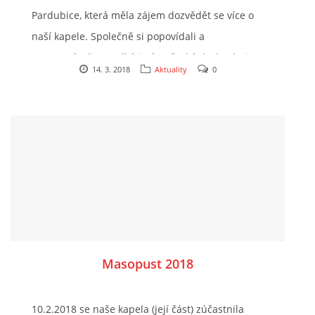
Pardubice, která měla zájem dozvědět se více o
naší kapele. Společně si popovídali a
zavzpomínali na velká jména české dechovky i na
14. 3. 2018
Aktuality
0
naše současníky.... (více v celém článku)
Masopust 2018
10.2.2018 se naše kapela (její část) zúčastnila
Rádi se s Vámi potkáme na některém z našich