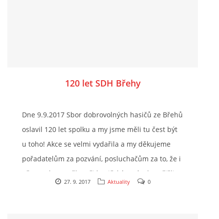
120 let SDH Břehy
Dne 9.9.2017 Sbor dobrovolných hasičů ze Břehů
oslavil 120 let spolku a my jsme měli tu čest být
u toho! Akce se velmi vydařila a my děkujeme
pořadatelům za pozvání, posluchačům za to, že i
přes malou spršku při hasičském zásahu přišli,
27. 9. 2017
Aktuality
0
zůstali a bavili se s námi, a SDH Břehy přejeme
dalších úspěšných 120 let