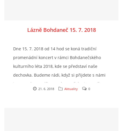
Ing. Jiří Mach
Místo konání:
Masarykovo náměstí - Přelouč, 53501
724914535
Přelouč
mechj@centrum.cz
Typ akce:
hudba
Lázně Bohdaneč 15. 7. 2018
Organizátor:
Neuvedeno
© 2026 eStránky.cz
|
Tisk
|
Aktualizováno: 17. 4. 2026
|
Nahoru ↑
Doba trvání:
120 minut
Dne 15. 7. 2018 od 14 hod se koná tradiční
Poznámka:
vstup zdarma
promenádní koncert v rámci Bohdanečského
https://www.mestoprelouc.cz/mesto/volny-cas/kalendar-
kulturního léta 2018, kde se představí naše
akci/dech-orch-vl-kosiny-prelouc-1069_226cs.html
dechovka. Budeme rádi, když si přijdete s námi
jenom tak posedět, zazpívat a třeba i zatančit.
21. 6. 2018
Aktuality
0
Prostě a jednoduše, pokud máte volné
odpoledne, přijďte strávit příjemný letní čas v
našem doprovodu.