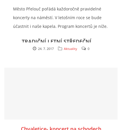
Město Přelouč pořádá každoročně pravidelné
koncerty na náměstí. V letošním roce se bude
účastnit i naše kapela. Program koncertů je níže.
TRADIČNÍ LETNÍ STŘEDEČNÍ
24. 7. 2017
Aktuality
0
KONCERTY NA NÁMĚSTÍ
http://www.preloucdnes.cz/akce-18337-letni-
stredecni-koncerty-dech-orchestr-vl-kosiny-
prelouc-prelouc
2. 8.
DECH. ORCHESTR VL. KOSINY
ZAČÁTKY KONCERTŮ v 19.00 hod. , vstup zdarma,
Chvaletice- koncert na schodech