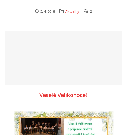
3. 4. 2018
Aktuality
2
TRADIČNÍ
PÁLENÍ ČARODĚJNIC
POD PARKEM
19.00 - sraz účastníků před Gymnáziem
19.15 - lampionový průvod městem za doprovodu Kosinovy
dechovky
20.00 - rej čarodějnic pod parkem
20.15 - zapálení ohně
20.15 - 23.00 koncert skupiny COUNTRY COLAPS
občerstvení zajištěno, uzenina na opékání pro děti zdarma
Veselé Velikonoce!