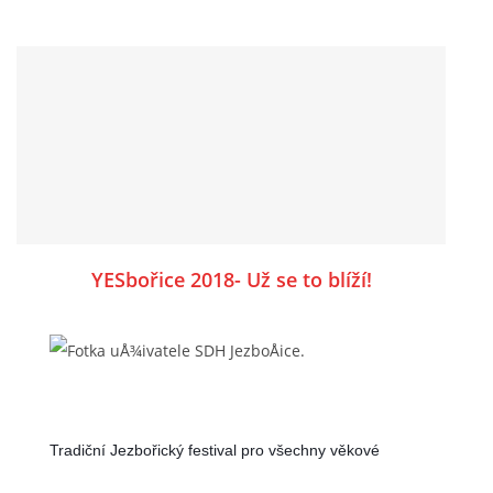
deska/slavnost-drahobuice-680let-120let-dh-
387.html
YESbořice 2018- Už se to blíží!
Tradiční Jezbořický festival pro všechny věkové
kategorie.