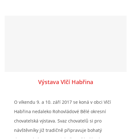
14:00 No Strings Orchestra Pardubice
15:00 DO Vladimíra Kosiny Přelouč
16:00 Živaňanka.
Výstava Vlčí Habřina
O víkendu 9. a 10. září 2017 se koná v obci Vlčí
Habřina nedaleko Rohovládové Bělé okresní
chovatelská výstava. Svaz chovatelů si pro
návštěvníky již tradičně připravuje bohatý
doprovodný program, jehož součástí budeme v