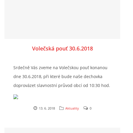
Volečská pouť 30.6.2018
Srdečně Vás zveme na Volečskou pouť konanou
dne 30.6.2018, při které bude naše dechovka
doprovázet slavnostní průvod obcí od 10:30 hod.
http://www.obecvolec.cz/
13. 6. 2018
Aktuality
0
https://llb.cz/bohdanecske-kulturni-leto