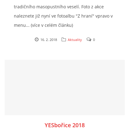
tradičního masopustního veselí. Foto z akce
dalších koncertů :)
naleznete již nyní ve fotoalbu "Z hraní" vpravo v
menu... (více v celém článku)
16. 2. 2018
Aktuality
0
YESbořice 2018