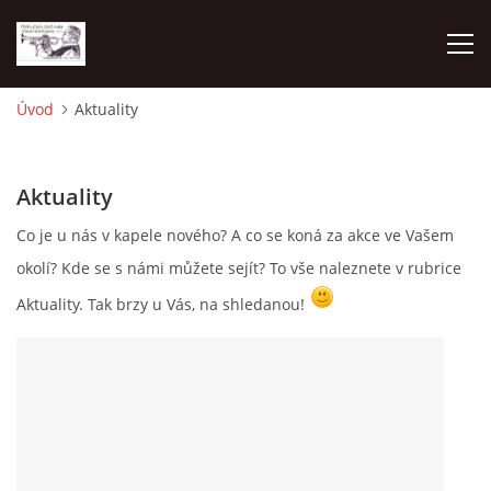
Úvod
Aktuality
O NÁS
Aktuality
AKTUALITY
Co je u nás v kapele nového? A co se koná za akce ve Vašem
NAPSALI O NÁS
okolí? Kde se s námi můžete sejít? To vše naleznete v rubrice
Aktuality. Tak brzy u Vás, na shledanou!
KDE NÁS MŮŽETE SLYŠET 2026
2023
2024