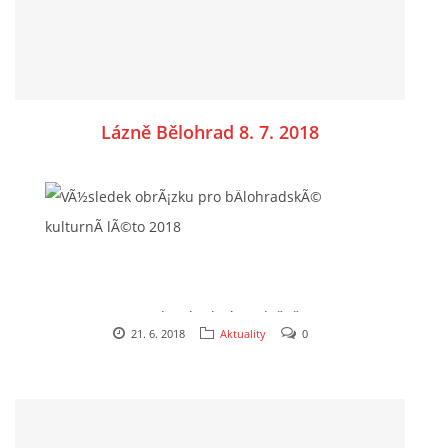
Lázně Bělohrad 8. 7. 2018
Dne 8. 7. 2018 od 15 hod Vás srdečně zveme na
21. 6. 2018
Aktuality
0
nedělní koncert v krásném prostředí
Bělohradské Bažantnice. Přijďte si s námi užít
pěkné letní odpoledne při pohodových
písničkách, rádi se s Vámi uvidíme.