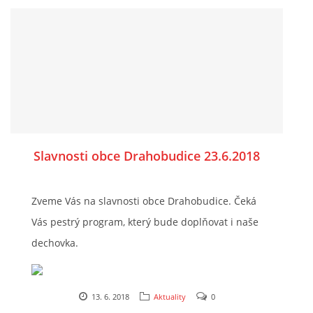
http://www.lazne-belohrad.cz/kultura/kalendar-
akci/
Slavnosti obce Drahobudice 23.6.2018
Zveme Vás na slavnosti obce Drahobudice. Čeká
Vás pestrý program, který bude doplňovat i naše
dechovka.
http://www.obec-drahobudice.cz/urad-2/uredni-
13. 6. 2018
Aktuality
0