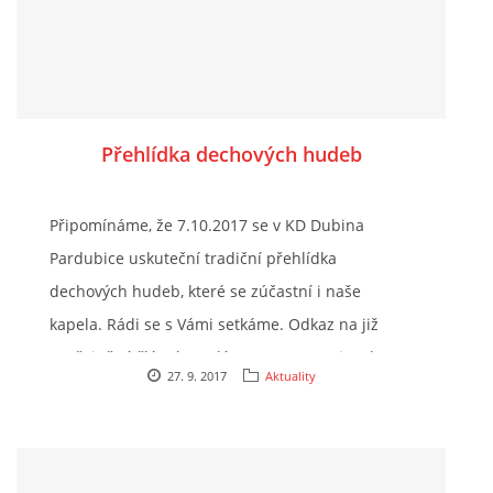
Přehlídka dechových hudeb
Připomínáme, že 7.10.2017 se v KD Dubina
Pardubice uskuteční tradiční přehlídka
dechových hudeb, které se zúčastní i naše
kapela. Rádi se s Vámi setkáme. Odkaz na již
uveřejněný článek s celým programem je zde:
27. 9. 2017
Aktuality
http://www.preloucska-dechovka-
vk.cz/clanky/aktuality/kd-dubina-pardubice.html