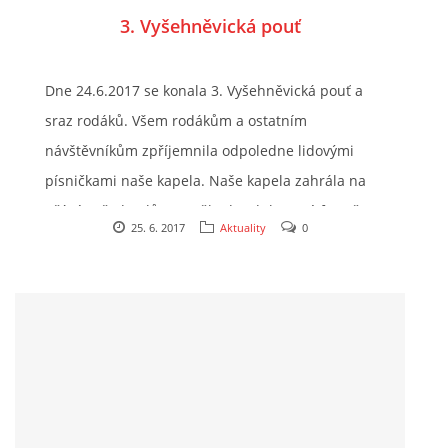
3. Vyšehněvická pouť
Dne 24.6.2017 se konala 3. Vyšehněvická pouť a
sraz rodáků. Všem rodákům a ostatním
návštěvníkům zpříjemnila odpoledne lidovými
písničkami naše kapela. Naše kapela zahrála na
přání pořadatelů v poněkud redukované formě.
25. 6. 2017
Aktuality
0
V průvodu a poté i v areálu místního hostince se
sešlo mnoho lidí a spousta z nich si s námi
zanotovala a zazpívala. Rádi bychom poděkovali
za velmi zdařilou organizaci a pořadatelům za
pozvání. Budeme se těšit někdy v budoucnu na
další vydařené akce. Fotografie z akce a plakát
jsou umístěny ve fotoalbu.