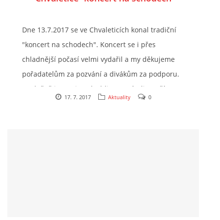
Masarykovo nám. Přelouč
Dne 13.7.2017 se ve Chvaleticích konal tradiční
"koncert na schodech". Koncert se i přes
chladnější počasí velmi vydařil a my děkujeme
pořadatelům za pozvání a divákům za podporu.
Společně jsme si poslechli a zazpívali starší
17. 7. 2017
Aktuality
0
skladby, ale i novinky, jako například sólovou
píseň v podání Blanky Leksové, která sklidila
úspěch. Našli se i někteří odvážlivci, kteří se
zahřáli tancem. Fotografie z akce jsou k
nahlédnutí ve fotoalbu.