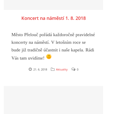
2025
Koncert na náměstí 1. 8. 2018
FOTOALBUM
Město Přelouč pořádá každoročně pravidelné
koncerty na náměstí. V letošním roce se
UKÁZKY
bude již tradičně účastnit i naše kapela. Rádi
Vás tam uvidíme!
KE STAŽENÍ
21. 6. 2018
Aktuality
0
TRADIČNÍ LETNÍ STŘEDEČNÍ KONCERTY
NA NÁMĚSTÍ
Přeloučská dechovka Vladimíra Kosiny, z.s.
Datum konání:
1. 8. 2018 začátek od 19:00, délka 120
IČ: 068 71 321
minut
Kapelník: