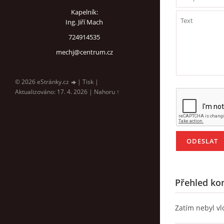
Kapelník:
Ing. Jiří Mach
724914535
mechj@centrum.cz
© 2026 eStránky.cz
|
Tisk
|
Aktualizováno: 17. 4. 2026
|
Nahoru ↑
Přehled ko
Zatím nebyl v