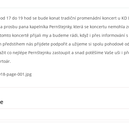
 od 17 do 19 hod se bude konat tradiční promenádní koncert u KD 
a prosbu pana kapelníka Pernštejnky, která se koncertu nemohla zú
tomto koncertě přijali my a budeme rádi, když i přes informování s
 předstihem nás přijdete podpořit a užijeme si spolu pohodové o
it co nejlépe Pernštejnku zastoupit a snad potěšíme Vaše uši i př
rtoár.
e