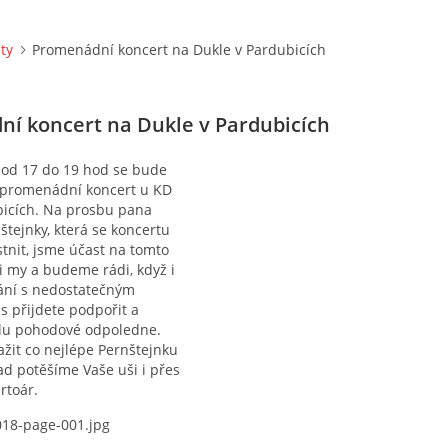
ity
Promenádní koncert na Dukle v Pardubicích
í koncert na Dukle v Pardubicích
 od 17 do 19 hod se bude
í promenádní koncert u KD
bicích. Na prosbu pana
štejnky, která se koncertu
tnit, jsme účast na tomto
li my a budeme rádi, když i
ání s nedostatečným
 přijdete podpořit a
olu pohodové odpoledne.
žit co nejlépe Pernštejnku
ad potěšíme Vaše uši i přes
rtoár.