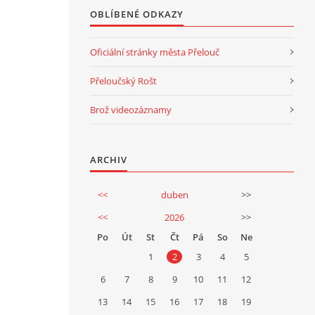
OBLÍBENÉ ODKAZY
Oficiální stránky města Přelouč
Přeloučský Rošt
Brož videozáznamy
ARCHIV
<<
duben
>>
<<
2026
>>
Po
Út
St
Čt
Pá
So
Ne
1
2
3
4
5
6
7
8
9
10
11
12
13
14
15
16
17
18
19