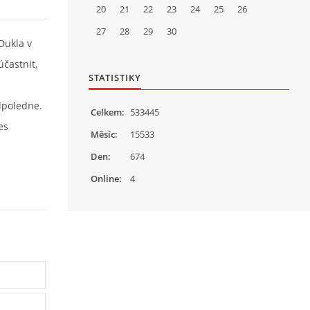
20
21
22
23
24
25
26
27
28
29
30
Dukla v
častnit,
STATISTIKY
dpoledne.
Celkem:
533445
es
Měsíc:
15533
Den:
674
Online:
4