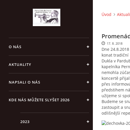
Úvod
Aktual
Promenádn
17. 8. 2018
O NÁS
Dne 24.8.2018
konat tradičn
Dukla v Pardu
AKTUALITY
kapelníka Pern
nemohla zúčas
koncertě přija
NAPSALI O NÁS
přes informov
předstihem nás
užijeme si sp
KDE NÁS MŮŽETE SLYŠET 2026
Budeme se sna
zastoupit a sn
odlišnější repe
2023