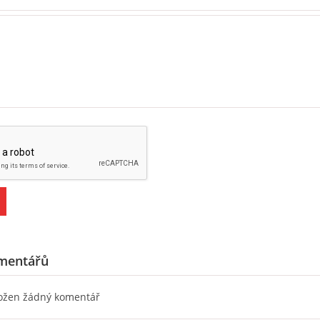
mentářů
ložen žádný komentář