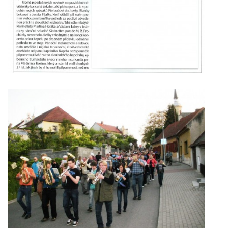
2025
FOTOALBUM
UKÁZKY
KE STAŽENÍ
Přeloučská dechovka Vladimíra Kosiny, z.s.
IČ: 068 71 321
Kapelník: