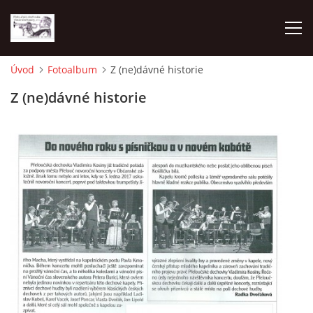
Úvod
Fotoalbum
Z (ne)dávné historie
O NÁS
Z (ne)dávné historie
AKTUALITY
NAPSALI O NÁS
KDE NÁS MŮŽETE SLYŠET 2026
2023
2024