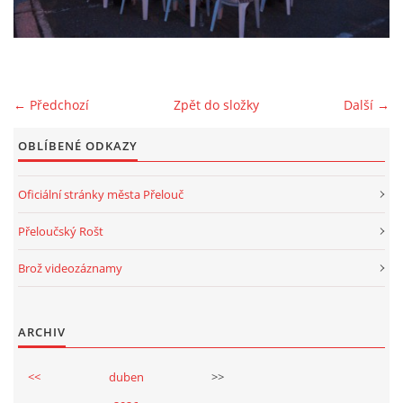
2025
← Předchozí
Zpět do složky
Další →
FOTOALBUM
OBLÍBENÉ ODKAZY
UKÁZKY
Oficiální stránky města Přelouč
KE STAŽENÍ
Přeloučský Rošt
Brož videozáznamy
Přeloučská dechovka Vladimíra Kosiny, z.s.
ARCHIV
IČ: 068 71 321
<<
duben
>>
Kapelník: