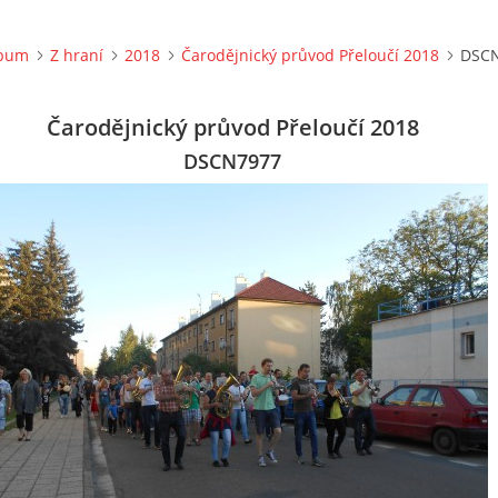
lbum
Z hraní
2018
Čarodějnický průvod Přeloučí 2018
DSC
Čarodějnický průvod Přeloučí 2018
DSCN7977