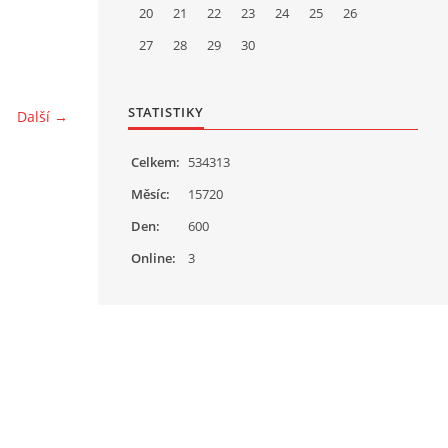
20
21
22
23
24
25
26
27
28
29
30
STATISTIKY
Další →
Celkem:
534313
Měsíc:
15720
Den:
600
Online:
3