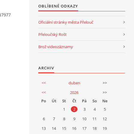
OBLÍBENÉ ODKAZY
N7977
Oficiální stránky města Přelouč
Přeloučský Rošt
Brož videozáznamy
ARCHIV
<<
duben
>>
<<
2026
>>
Po
Út
St
Čt
Pá
So
Ne
1
2
3
4
5
6
7
8
9
10
11
12
13
14
15
16
17
18
19