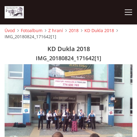
Úvod
Fotoalbum
Z hraní
2018
KD Dukla 2018
IMG_20180824_171642[1]
O NÁS
KD Dukla 2018
AKTUALITY
IMG_20180824_171642[1]
NAPSALI O NÁS
KDE NÁS MŮŽETE SLYŠET 2026
2023
2024