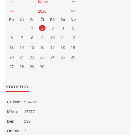
Ing. Jiří Mach
<<
duben
>>
724914535
<<
2026
>>
mechj@centrum.cz
Po
Út
St
Čt
Pá
So
Ne
1
2
3
4
5
© 2026 eStránky.cz
|
Tisk
|
Aktualizováno: 17. 4. 2026
|
Nahoru ↑
6
7
8
9
10
11
12
13
14
15
16
17
18
19
20
21
22
23
24
25
26
27
28
29
30
STATISTIKY
Celkem:
534297
Měsíc:
15717
Den:
599
Online:
3