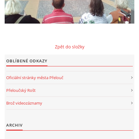
2025
FOTOALBUM
Zpět do složky
UKÁZKY
OBLÍBENÉ ODKAZY
Oficiální stránky města Přelouč
KE STAŽENÍ
Přeloučský Rošt
Brož videozáznamy
Přeloučská dechovka Vladimíra Kosiny, z.s.
IČ: 068 71 321
ARCHIV
Kapelník: