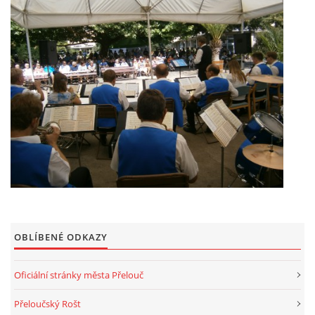
Ing. Jiří Mach
724914535
mechj@centrum.cz
© 2026 eStránky.cz
|
Tisk
|
Aktualizováno: 17. 4. 2026
|
Nahoru ↑
OBLÍBENÉ ODKAZY
Oficiální stránky města Přelouč
Přeloučský Rošt