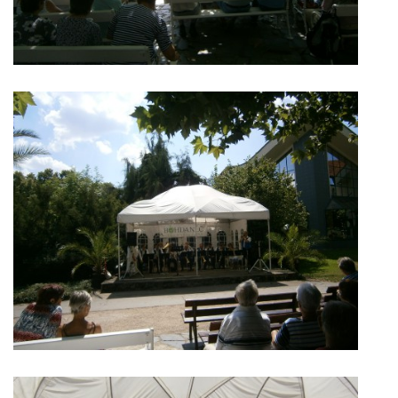
2025
FOTOALBUM
UKÁZKY
KE STAŽENÍ
Přeloučská dechovka Vladimíra Kosiny, z.s.
IČ: 068 71 321
Kapelník: