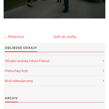
2025
FOTOALBUM
← Předchozí
Zpět do složky
UKÁZKY
OBLÍBENÉ ODKAZY
Oficiální stránky města Přelouč
KE STAŽENÍ
Přeloučský Rošt
Brož videozáznamy
Přeloučská dechovka Vladimíra Kosiny, z.s.
IČ: 068 71 321
ARCHIV
Kapelník: