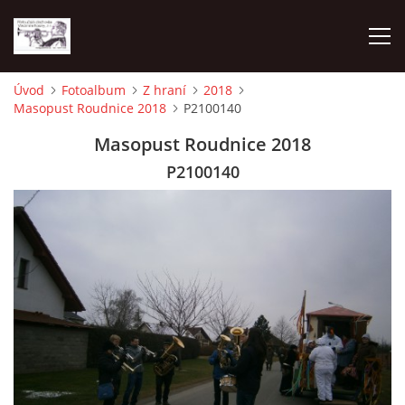
Úvod
Fotoalbum
Z hraní
2018
Masopust Roudnice 2018
P2100140
O NÁS
Masopust Roudnice 2018
AKTUALITY
P2100140
NAPSALI O NÁS
KDE NÁS MŮŽETE SLYŠET 2026
2023
2024