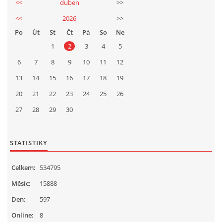
Ing. Jiří Mach
<<
duben
>>
724914535
<<
2026
>>
mechj@centrum.cz
Po
Út
St
Čt
Pá
So
Ne
1
2
3
4
5
© 2026 eStránky.cz
|
Tisk
|
Aktualizováno: 17. 4. 2026
|
Nahoru ↑
6
7
8
9
10
11
12
13
14
15
16
17
18
19
20
21
22
23
24
25
26
27
28
29
30
STATISTIKY
Celkem:
534795
Měsíc:
15888
Den:
597
Online:
8