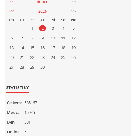
Ing. Jiří Mach
<<
duben
>>
724914535
<<
2026
>>
mechj@centrum.cz
Po
Út
St
Čt
Pá
So
Ne
1
2
3
4
5
© 2026 eStránky.cz
|
Tisk
|
Aktualizováno: 17. 4. 2026
|
Nahoru ↑
6
7
8
9
10
11
12
13
14
15
16
17
18
19
20
21
22
23
24
25
26
27
28
29
30
STATISTIKY
Celkem:
535167
Měsíc:
15945
Den:
581
Online:
5