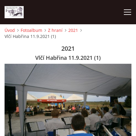
Úvod
Fotoalbum
Z hraní
2021
Vlčí Habřina 11.9.2021 (1)
O NÁS
2021
AKTUALITY
Vlčí Habřina 11.9.2021 (1)
NAPSALI O NÁS
KDE NÁS MŮŽETE SLYŠET 2026
2023
2024