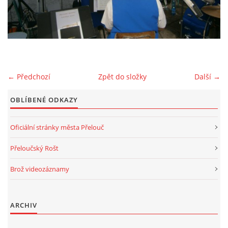
2025
FOTOALBUM
← Předchozí
Zpět do složky
Další →
UKÁZKY
OBLÍBENÉ ODKAZY
Oficiální stránky města Přelouč
KE STAŽENÍ
Přeloučský Rošt
Brož videozáznamy
Přeloučská dechovka Vladimíra Kosiny, z.s.
IČ: 068 71 321
ARCHIV
Kapelník: