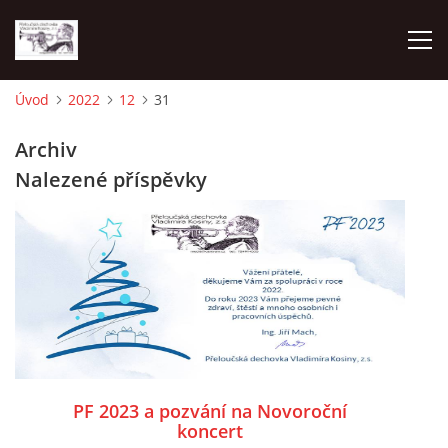
Úvod
2022
12
31
O NÁS
Archiv
Nalezené příspěvky
AKTUALITY
NAPSALI O NÁS
KDE NÁS MŮŽETE SLYŠET 2026
2023
PF 2023 a pozvání na Novoroční
koncert
2024