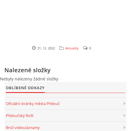
2025
FOTOALBUM
31. 12. 2022
Aktuality
0
UKÁZKY
Nalezené složky
KE STAŽENÍ
Nebyly nalezeny žádné složky
OBLÍBENÉ ODKAZY
Oficiální stránky města Přelouč
Přeloučská dechovka Vladimíra Kosiny, z.s.
IČ: 068 71 321
Přeloučský Rošt
Kapelník:
Brož videozáznamy