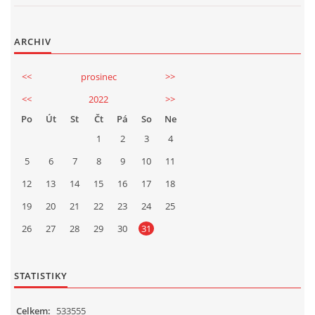
Ing. Jiří Mach
724914535
ARCHIV
mechj@centrum.cz
<<
prosinec
>>
© 2026 eStránky.cz
|
Tisk
|
Aktualizováno: 17. 4. 2026
|
Nahoru ↑
<<
2022
>>
Po
Út
St
Čt
Pá
So
Ne
1
2
3
4
5
6
7
8
9
10
11
12
13
14
15
16
17
18
19
20
21
22
23
24
25
26
27
28
29
30
31
STATISTIKY
Celkem:
533555