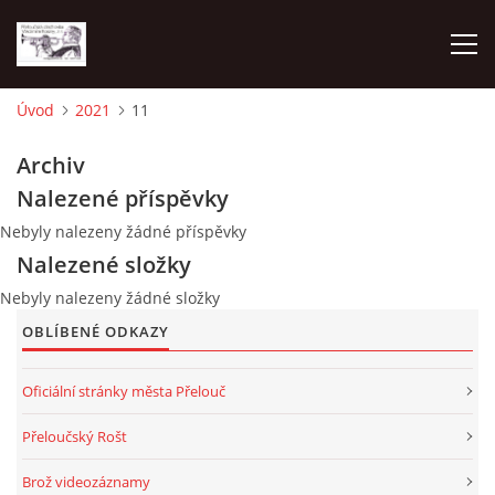
Úvod
2021
11
O NÁS
Archiv
Nalezené příspěvky
AKTUALITY
Nebyly nalezeny žádné příspěvky
Nalezené složky
NAPSALI O NÁS
Nebyly nalezeny žádné složky
OBLÍBENÉ ODKAZY
KDE NÁS MŮŽETE SLYŠET 2026
Oficiální stránky města Přelouč
2023
Přeloučský Rošt
Brož videozáznamy
2024