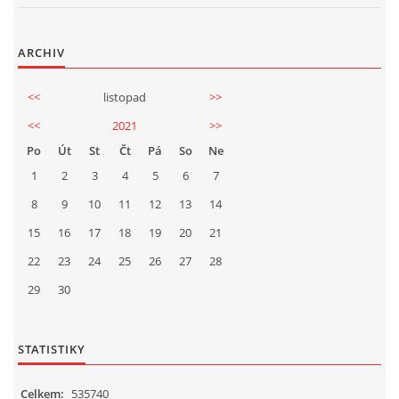
2025
ARCHIV
<<
listopad
>>
FOTOALBUM
<<
2021
>>
Po
Út
St
Čt
Pá
So
Ne
UKÁZKY
1
2
3
4
5
6
7
8
9
10
11
12
13
14
KE STAŽENÍ
15
16
17
18
19
20
21
22
23
24
25
26
27
28
29
30
Přeloučská dechovka Vladimíra Kosiny, z.s.
STATISTIKY
IČ: 068 71 321
Kapelník:
Celkem:
535740