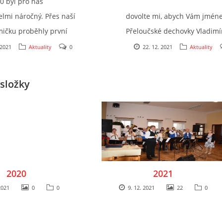
20 byl pro nás
elmi náročný. Přes naší
dovolte mi, abych Vám jmé
ičku proběhly první
Přeloučské dechovky Vladimí
navirové pandemie a jak
Kosiny co nejsrdečněji
 2021
Aktuality
0
22. 12. 2021
Aktuality
iž informovali, naše
popřál krásné a veselé prožit
rozrostla o 3 malé
vánočních svátků a do novéh
složky
 Nejinak tomu bylo i v
roku především hodně zdraví
 kdy bohužel vývoj
štěstí, úspěchů a mnoho
nebyl nijak příznivý a
společných chvil strávených 
voty nás všech, i naší
kruhu přátel při dobré muzic
itivní ale je, že
se i v této nelehké době udrž
 se v naší kapele
všechna přátelství a dobrá 
2020
2021
o a narodili se další 3
nás spojuje.
2021
0
0
9. 12. 2021
22
0
níčci. A nebojte,
Už nyní pro Vás chystáme v 
 jsme a jak to šlo, pilně
2022 mnohá vystoupení. Do