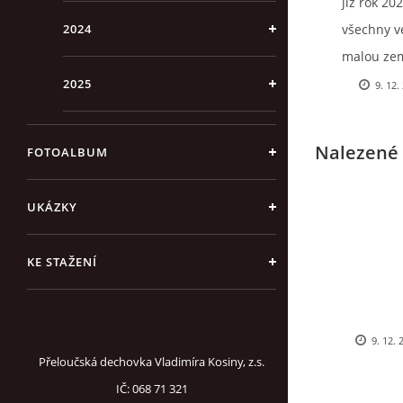
již rok 20
2024
všechny v
malou zem
vlny koro
2025
9. 12.
jsme vás j
kapela se 
Nalezené 
FOTOALBUM
muzikanty.
roce 2021,
UKÁZKY
pandemie 
ovlivnil ži
KE STAŽENÍ
kapely. Poz
rozrůstání
pokračoval
9. 12. 
malí hudeb
Přeloučská dechovka Vladimíra Kosiny, z.s.
nezaháleli
IČ: 068 71 321