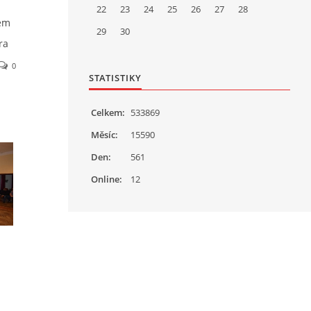
22
23
24
25
26
27
28
nem
29
30
ra
0
STATISTIKY
í
o
Celkem:
533869
,
Měsíc:
15590
Den:
561
v
Online:
12
e. Ať
í
hudba
roce
ufáme,