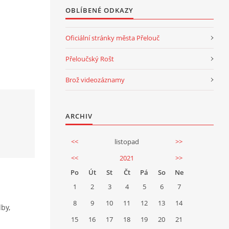
OBLÍBENÉ ODKAZY
Oficiální stránky města Přelouč
Přeloučský Rošt
Brož videozáznamy
ARCHIV
<<
listopad
>>
<<
2021
>>
Po
Út
St
Čt
Pá
So
Ne
1
2
3
4
5
6
7
8
9
10
11
12
13
14
by,
15
16
17
18
19
20
21