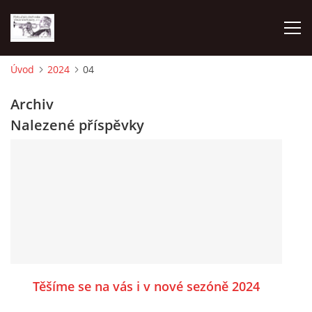
Úvod
2024
04
O NÁS
Archiv
Nalezené příspěvky
AKTUALITY
NAPSALI O NÁS
KDE NÁS MŮŽETE SLYŠET 2026
2023
Těšíme se na vás i v nové sezóně 2024
2024