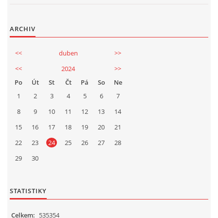
Ing. Jiří Mach
724914535
ARCHIV
mechj@centrum.cz
Přeloučská dechovka V. Kosiny
<<
duben
>>
© 2026 eStránky.cz
|
Tisk
|
Aktualizováno: 17. 4. 2026
|
Nahoru ↑
<<
2024
>>
Po
Út
St
Čt
Pá
So
Ne
1
2
3
4
5
6
7
8
9
10
11
12
13
14
15
16
17
18
19
20
21
22
23
24
25
26
27
28
29
30
STATISTIKY
Celkem:
535354