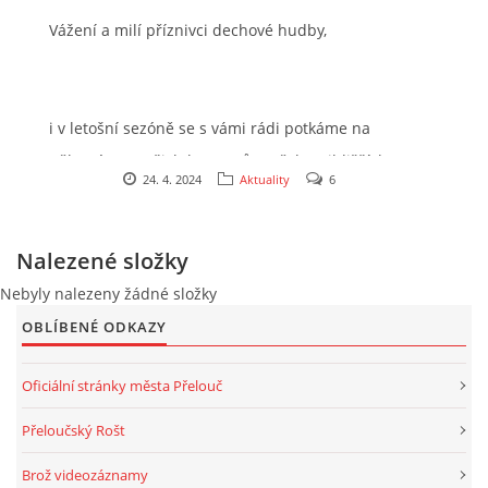
Vážení a milí příznivci dechové hudby,
2025
i v letošní sezóně se s vámi rádi potkáme na
FOTOALBUM
některém z našich koncertů. Z těch nejbližších
24. 4. 2024
Aktuality
6
akcí bychom vás rádi pozvali na tradiční průvod
UKÁZKY
městem Přelouč v rámci pálení čarodějnic
Nalezené složky
(průvod vychází v 17:45 od Gymnázia a pokračuje
KE STAŽENÍ
dál městem), nebo pak na Staročeské máje v obci
Nebyly nalezeny žádné složky
Zbyslav na Čáslavsku. Poté nás čeká nabitý
OBLÍBENÉ ODKAZY
červen a letní prázdniny. Všechny akce naleznete
Oficiální stránky města Přelouč
v rubrice
Kde nás můžete slyšet
.
Přeloučská dechovka Vladimíra Kosiny, z.s.
IČ: 068 71 321
Přeloučský Rošt
Kapelník:
Brož videozáznamy
Budeme se na vás těšit,