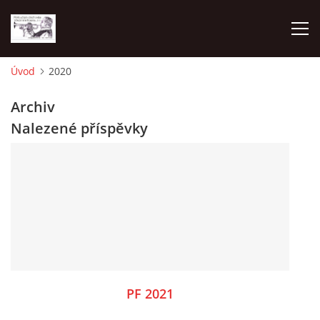
Úvod
2020
O NÁS
Archiv
Nalezené příspěvky
AKTUALITY
NAPSALI O NÁS
KDE NÁS MŮŽETE SLYŠET 2026
2023
PF 2021
2024