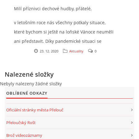
Milí příznivci dechové hudby, přátelé,
2025
v letošním roce nás všechny potkaly situace,
které bychom si ještě na loňské Vánoce neuměli
FOTOALBUM
ani představit. Díky pandemické situaci se
muselo spoustu našich vystoupení zrušit
23. 12. 2020
Aktuality
0
UKÁZKY
podobně jako tomu bylo u dalších kapel a
umělců. Je nám moc líto, že jsme se s vámi letos
Nalezené složky
KE STAŽENÍ
nepotkávali častěji, proto si přejeme, aby rok
Nebyly nalezeny žádné složky
2021 byl vynahrazením roku letošního a
OBLÍBENÉ ODKAZY
abychom se všichni ve zdraví mohli nadále
potkávat při hezké české dechové hudbě. Naši
Oficiální stránky města Přelouč
Přeloučská dechovka Vladimíra Kosiny, z.s.
kapelu v roce 2020 ale potkalo navzdory
IČ: 068 71 321
Přeloučský Rošt
okolnostem i mnoho hezkých událostí, naše
Kapelník:
kapela se rozrostla o další 3 malé hudebníky,
Brož videozáznamy