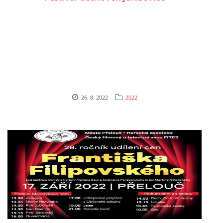
Ing. Jiří Mach
724914535
mechj@centrum.cz
© 2026 eStránky.cz
|
Tisk
|
Aktualizováno: 17. 4. 2026
|
Nahoru ↑
26. 8. 2022
2022