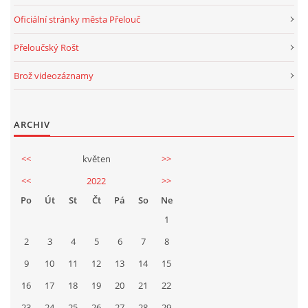
Oficiální stránky města Přelouč
Přeloučský Rošt
Brož videozáznamy
ARCHIV
<<
květen
>>
<<
2022
>>
Po
Út
St
Čt
Pá
So
Ne
1
2
3
4
5
6
7
8
9
10
11
12
13
14
15
16
17
18
19
20
21
22
23
24
25
26
27
28
29