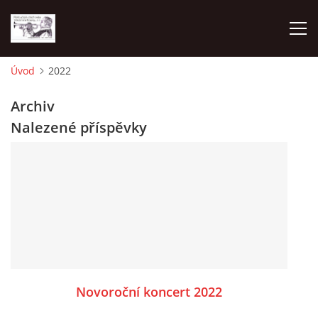
Úvod
2022
O NÁS
Archiv
Nalezené příspěvky
AKTUALITY
NAPSALI O NÁS
KDE NÁS MŮŽETE SLYŠET 2026
2023
Novoroční koncert 2022
2024