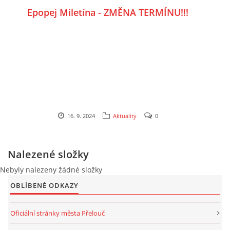
Epopej Miletína - ZMĚNA TERMÍNU!!!
Budeme se na vás těšit,
Přeloučská dechovka V. Kosiny
16. 9. 2024
Aktuality
0
Nalezené složky
Nebyly nalezeny žádné složky
OBLÍBENÉ ODKAZY
Oficiální stránky města Přelouč