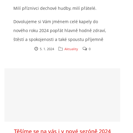
Milí příznivci dechové hudby, milí přátelé.
2025
Dovolujeme si Vám jménem celé kapely do
nového roku 2024 popřát hlavně hodně zdraví,
FOTOALBUM
štěstí a spokojenosti a také spoustu příjemně
prožitých chvil s muzikou.....
5. 1. 2024
Aktuality
0
UKÁZKY
KE STAŽENÍ
Přeloučská dechovka Vladimíra Kosiny, z.s.
IČ: 068 71 321
Kapelník:
Těšíme se na vás i v nové sezóně 2024