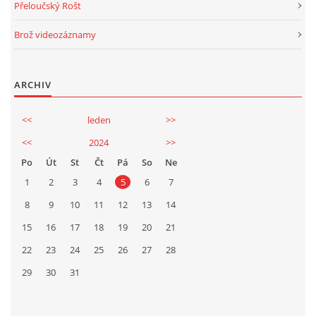
Přeloučský Rošt
Brož videozáznamy
ARCHIV
<<
leden
>>
<<
2024
>>
Po
Út
St
Čt
Pá
So
Ne
1
2
3
4
5
6
7
8
9
10
11
12
13
14
15
16
17
18
19
20
21
22
23
24
25
26
27
28
29
30
31