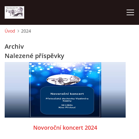
Úvod
2024
O NÁS
Archiv
Nalezené příspěvky
AKTUALITY
NAPSALI O NÁS
KDE NÁS MŮŽETE SLYŠET 2026
2023
Novoroční koncert 2024
2024