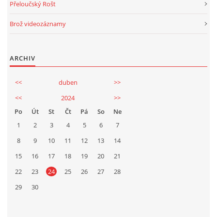
Přeloučský Rošt
Brož videozáznamy
ARCHIV
<<
duben
>>
<<
2024
>>
Po
Út
St
Čt
Pá
So
Ne
1
2
3
4
5
6
7
8
9
10
11
12
13
14
15
16
17
18
19
20
21
22
23
24
25
26
27
28
29
30