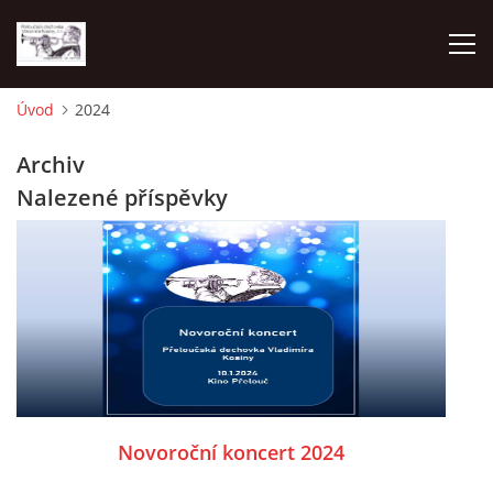
Úvod
2024
O NÁS
Archiv
Nalezené příspěvky
AKTUALITY
NAPSALI O NÁS
KDE NÁS MŮŽETE SLYŠET 2026
2023
Novoroční koncert 2024
2024