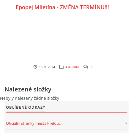
Epopej Miletína - ZMĚNA TERMÍNU!!!
Budeme se na vás těšit,
Přeloučská dechovka V. Kosiny
16. 9. 2024
Aktuality
0
Nalezené složky
Nebyly nalezeny žádné složky
OBLÍBENÉ ODKAZY
Oficiální stránky města Přelouč