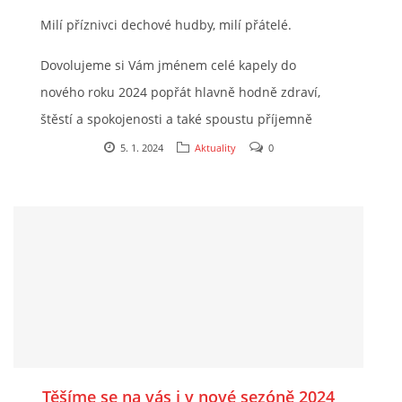
Milí příznivci dechové hudby, milí přátelé.
2025
Dovolujeme si Vám jménem celé kapely do
nového roku 2024 popřát hlavně hodně zdraví,
FOTOALBUM
štěstí a spokojenosti a také spoustu příjemně
prožitých chvil s muzikou.....
5. 1. 2024
Aktuality
0
UKÁZKY
KE STAŽENÍ
Přeloučská dechovka Vladimíra Kosiny, z.s.
IČ: 068 71 321
Kapelník:
Těšíme se na vás i v nové sezóně 2024